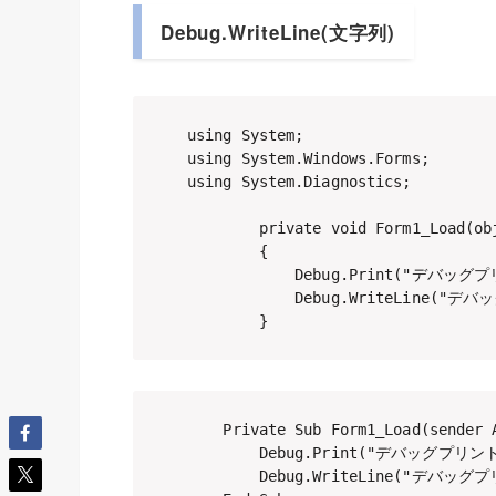
Debug.WriteLine(文字列)
using System;

using System.Windows.Forms;

using System.Diagnostics;

        private void Form1_Load(obj
        {

            Debug.Print("デバッグ
            Debug.WriteLine("
        }
    Private Sub Form1_Load(sender 
        Debug.Print("デバッグプリン
        Debug.WriteLine("デバッグ