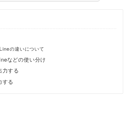
iteLineの違いについて
iteLineなどの使い分け
出力する
力する