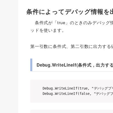
条件によってデバッグ情報を
条件式が「true」のときのみデバッグ情
ッドを使います。
第一引数に条件式、第二引数に出力する
Debug.WriteLineIf(条件式 , 出力す
Debug.WriteLineIf(true, "デバッグプ
Debug.WriteLineIf(false, "デバッグ