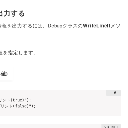
出力する
報を出力するには、Debugクラスの
メソ
WriteLineIf
値を指定します。
る値)
リント(true)");

プリント(false)");