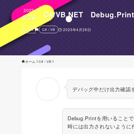
2023
C#/VB.NET Debug
4/26
PR
C# / VB
2023年4月26日
ホーム
C# / VB
デバッグ中だけ出力確認
Debug.Printを用い
時には出力されないように