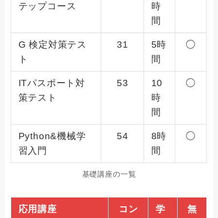
テップコース
時
間
G 検定対策テス
31
5時
◯
ト
間
ITパスポート対
53
10
◯
策テスト
時
間
Python&機械学
54
8時
◯
習入門
間
基礎講座の一覧
応用講座
コン
学
無