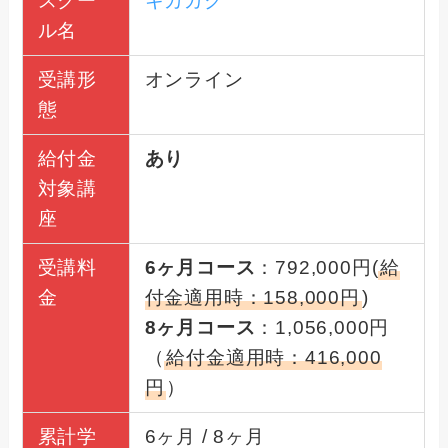
スクー
キカガク
ル名
受講形
オンライン
態
給付金
あり
対象講
座
受講料
6ヶ月コース
：792,000円(
給
金
付金適用時：158,000円
)
8ヶ月コース
：1,056,000円
（
給付金適用時：416,000
円
）
累計学
6ヶ月 / 8ヶ月