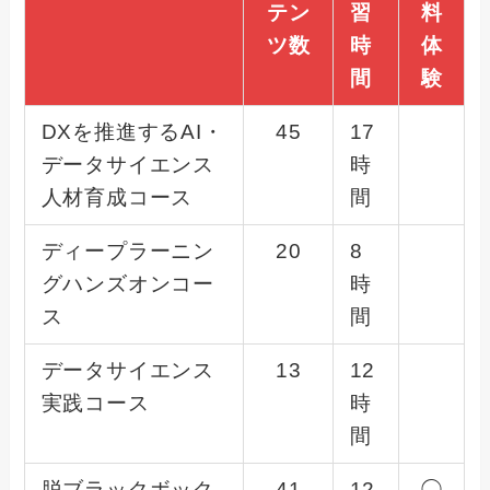
テン
習
料
ツ数
時
体
間
験
DXを推進するAI・
45
17
データサイエンス
時
人材育成コース
間
ディープラーニン
20
8
グハンズオンコー
時
ス
間
データサイエンス
13
12
実践コース
時
間
脱ブラックボック
41
12
◯