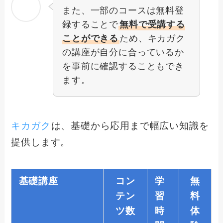
また、一部のコースは無料登
録することで
無料で受講する
ことができる
ため、キカガク
の講座が自分に合っているか
を事前に確認することもでき
ます。
キカガク
は、基礎から応用まで幅広い知識を
提供します。
基礎講座
コン
学
無
テン
習
料
ツ数
時
体