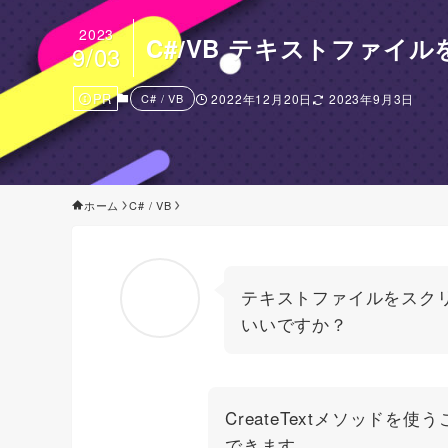
2023
C#/VB テキストファイル
9/03
PR
C# / VB
2022年12月20日
2023年9月3日
ホーム
C# / VB
テキストファイルをスク
いいですか？
CreateTextメソッド
できます。