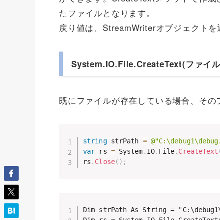
たファイルとなります。
戻り値は、StreamWriterオブジェクト
System.IO.File.CreateText(ファ
既にファイルが存在している場合、その
string
 strPath 
=
@"C:\debug1\debug
var
 rs 
=
 System
.
IO
.
File
.
CreateText
rs
.
Close
(
)
;
Dim strPath As String = "C:\debug1\