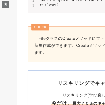
Dim rs = System.IO.File.CreateText(
rs.Close()
CHECK
FileクラスのCreateメソッド
新規作成ができます。Createメソッド
ます。
リスキリングでキ
リスキリング(学び直し
今だけ、
最大７０％のキ