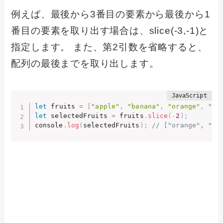
例えば、最後から3番目の要素から最後から1
番目の要素を取り出す場合は、slice(-3,-1)と
指定します。 また、第2引数を省略すると、
配列の最後までを取り出します。
let
 fruits 
=
[
"apple"
,
"banana"
,
"orange"
,
"ma
let
 selectedFruits 
=
 fruits
.
slice
(
-
2
)
;
console
.
log
(
selectedFruits
)
;
// ["orange", "ma