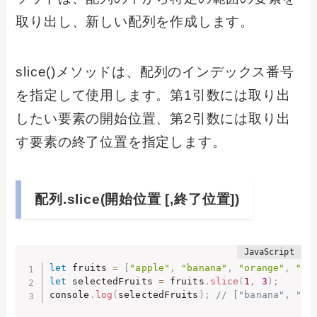
取り出し、新しい配列を作成します。
slice()メソッドは、配列のインデックス番号
を指定して使用します。第1引数には取り出
したい要素の開始位置、第2引数には取り出
す要素の終了位置を指定します。
配列.slice(開始位置 [,終了位置])
let
 fruits 
=
[
"apple"
,
"banana"
,
"orange"
,
"ma
let
 selectedFruits 
=
 fruits
.
slice
(
1
,
3
)
;
console
.
log
(
selectedFruits
)
;
// ["banana", "or