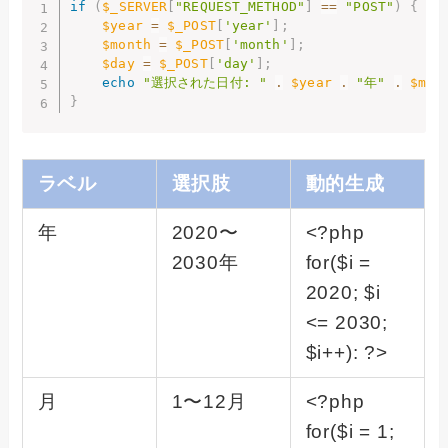
if
(
$_SERVER
[
"REQUEST_METHOD"
]
==
"POST"
)
{
$year
=
$_POST
[
'year'
]
;
$month
=
$_POST
[
'month'
]
;
$day
=
$_POST
[
'day'
]
;
echo
"選択された日付: "
.
$year
.
"年"
.
$mon
}
ラベル
選択肢
動的生成
年
2020〜
<?php
2030年
for($i =
2020; $i
<= 2030;
$i++): ?>
月
1〜12月
<?php
for($i = 1;