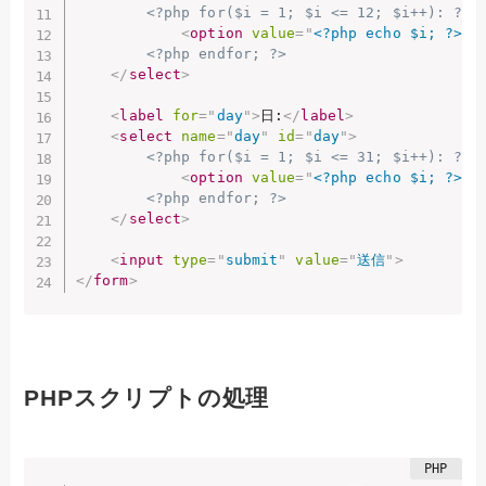
<?php for($i = 1; $i <= 12; $i++): ?>
<
option
value
=
"
<?php echo $i; ?>
"
>
<?php endfor; ?>
</
select
>
<
label
for
=
"
day
"
>
日:
</
label
>
<
select
name
=
"
day
"
id
=
"
day
"
>
<?php for($i = 1; $i <= 31; $i++): ?>
<
option
value
=
"
<?php echo $i; ?>
"
>
<?php endfor; ?>
</
select
>
<
input
type
=
"
submit
"
value
=
"
送信
"
>
</
form
>
PHPスクリプトの処理