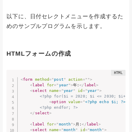
以下に、日付セレクトメニューを作成するた
めのサンプルプログラムを示します。
HTMLフォームの作成
<
form
method
=
"
post
"
action
=
"
"
>
<
label
for
=
"
year
"
>
年:
</
label
>
<
select
name
=
"
year
"
id
=
"
year
"
>
<?php for($i = 2020; $i <= 2030; $i++)
<
option
value
=
"
<?php echo $i; ?>
"
>
<?php endfor; ?>
</
select
>
<
label
for
=
"
month
"
>
月:
</
label
>
<
select
name
=
"
month
"
id
=
"
month
"
>