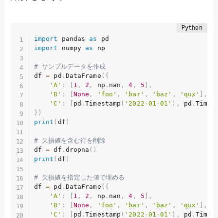
import
 pandas 
as
import
 numpy 
as
 np

# サンプルデータを作成
df 
=
 pd
.
DataFrame
(
{
'A'
:
[
1
,
2
,
 np
.
nan
,
4
,
5
]
,
'B'
:
[
None
,
'foo'
,
'bar'
,
'baz'
,
'qux'
]
,
'C'
:
[
pd
.
Timestamp
(
'2022-01-01'
)
,
 pd
.
Times
}
)
print
(
df
)
# 欠損値を含む行を削除
df 
=
 df
.
dropna
(
)
print
(
df
)
# 欠損値を指定した値で埋める
df 
=
 pd
.
DataFrame
(
{
'A'
:
[
1
,
2
,
 np
.
nan
,
4
,
5
]
,
'B'
:
[
None
,
'foo'
,
'bar'
,
'baz'
,
'qux'
]
,
'C'
:
[
pd
.
Timestamp
(
'2022-01-01'
)
,
 pd
.
Times