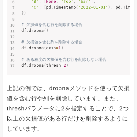
'B'
:
[
None
,
'foo'
,
'bar'
]
,
'C'
:
[
pd
.
Timestamp
(
'2022-01-01'
)
,
 pd
.
Times
}
)
# 欠損値を含む行を削除する場合
df
.
dropna
(
)
# 欠損値を含む列を削除する場合
df
.
dropna
(
axis
=
1
)
# ある程度の欠損値を含む行を削除しない場合
df
.
dropna
(
thresh
=
2
)
上記の例では、dropnaメソッドを使って欠損
値を含む行や列を削除しています。また、
threshパラメータに2を指定することで、2つ
以上の欠損値がある行だけを削除するように
しています。