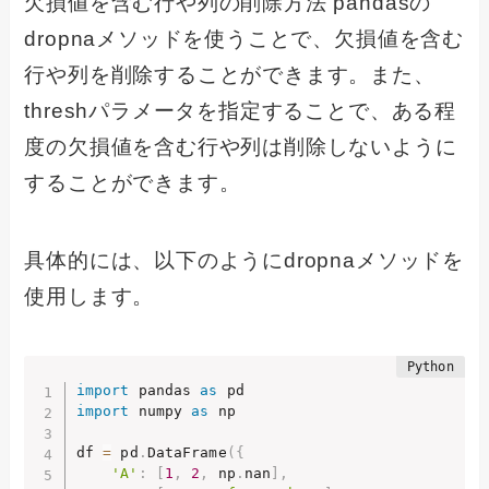
欠損値を含む行や列の削除方法 pandasの
dropnaメソッドを使うことで、欠損値を含む
行や列を削除することができます。また、
threshパラメータを指定することで、ある程
度の欠損値を含む行や列は削除しないように
することができます。
具体的には、以下のようにdropnaメソッドを
使用します。
import
 pandas 
as
import
 numpy 
as
 np

df 
=
 pd
.
DataFrame
(
{
'A'
:
[
1
,
2
,
 np
.
nan
]
,