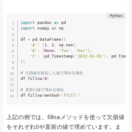
import
 pandas 
as
import
 numpy 
as
 np

df 
=
 pd
.
DataFrame
(
{
'A'
:
[
1
,
2
,
 np
.
nan
]
,
'B'
:
[
None
,
'foo'
,
'bar'
]
,
'C'
:
[
pd
.
Timestamp
(
'2022-01-01'
)
,
 pd
.
Times
}
)
# 欠損値を指定した値で埋める場合
df
.
fillna
(
0
)
# 直前の値で埋める場合
df
.
fillna
(
method
=
'ffill'
)
上記の例では、fillnaメソッドを使って欠損値
をそれぞれ0や直前の値で埋めています。ま