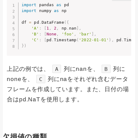
import
 pandas 
as
import
 numpy 
as
 np

df 
=
 pd
.
DataFrame
(
{
'A'
:
[
1
,
2
,
 np
.
nan
]
,
'B'
:
[
None
,
'foo'
,
'bar'
]
,
'C'
:
[
pd
.
Timestamp
(
'2022-01-01'
)
,
 pd
.
Times
}
)
上記の例では、
列にnanを、
列に
A
B
noneを、
列にnaをそれぞれ含むデータ
C
フレームを作成しています。また、日付の場
合はpd.NaTを使用します。
欠損値の種類